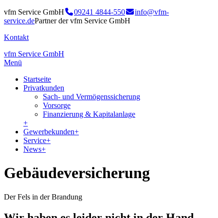
vfm Service GmbH
09241 4844-550
info@vfm-
service.de
Partner der vfm Service GmbH
Kontakt
vfm Service GmbH
Menü
Startseite
Privatkunden
Sach- und Vermögenssicherung
Vorsorge
Finanzierung & Kapitalanlage
+
Gewerbekunden
+
Service
+
News
+
Gebäudeversicherung
Der Fels in der Brandung
Wir haben es leider nicht in der Hand,