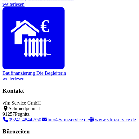
weiterlesen
€
Baufinanzierung
Die Begleiterin
weiterlesen
Kontakt
vfm Service GmbH
Schmiedpeunt 1
91257
Pegnitz
09241 4844-550
info@vfm-service.de
www.vfm-service.de
Bürozeiten