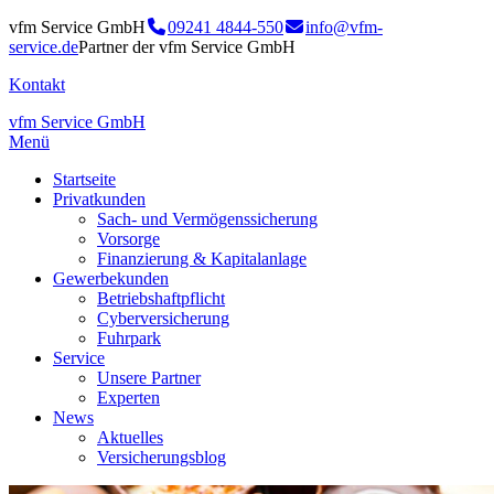
vfm Service GmbH
09241 4844-550
info@vfm-
service.de
Partner der vfm Service GmbH
Kontakt
vfm Service GmbH
Menü
Startseite
Privatkunden
Sach- und Vermögenssicherung
Vorsorge
Finanzierung & Kapitalanlage
Gewerbekunden
Betriebshaftpflicht
Cyberversicherung
Fuhrpark
Service
Unsere Partner
Experten
News
Aktuelles
Versicherungsblog