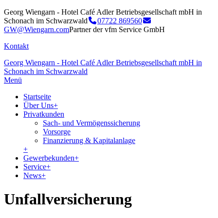
Georg Wiengarn - Hotel Café Adler Betriebsgesellschaft mbH in
Schonach im Schwarzwald
07722 869560
GW@Wiengarn.com
Partner der vfm Service GmbH
Kontakt
Georg Wiengarn - Hotel Café Adler Betriebsgesellschaft mbH in
Schonach im Schwarzwald
Menü
Startseite
Über Uns
+
Privatkunden
Sach- und Vermögenssicherung
Vorsorge
Finanzierung & Kapitalanlage
+
Gewerbekunden
+
Service
+
News
+
Unfallversicherung