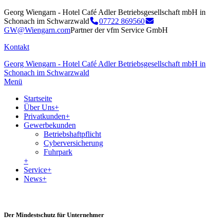
Georg Wiengarn - Hotel Café Adler Betriebsgesellschaft mbH in
Schonach im Schwarzwald
07722 869560
GW@Wiengarn.com
Partner der vfm Service GmbH
Kontakt
Georg Wiengarn - Hotel Café Adler Betriebsgesellschaft mbH in
Schonach im Schwarzwald
Menü
Startseite
Über Uns
+
Privatkunden
+
Gewerbekunden
Betriebshaftpflicht
Cyberversicherung
Fuhrpark
+
Service
+
News
+
Der Mindestschutz für Unternehmer