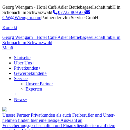
Georg Wiengarn - Hotel Café Adler Betriebsgesellschaft mbH in
Schonach im Schwarzwald
07722 869560
GW@Wiengarn.com
Partner der vfm Service GmbH
Kontakt
Georg Wiengarn - Hotel Café Adler Betriebsgesellschaft mbH in
Schonach im Schwarzwald
Menü
Startseite
Über Uns
+
Privatkunden
+
Gewerbekunden
+
Service
Unsere Partner
Experten
+
News
+
Unsere Partner
Privat­kunden als auch Frei­berufler und Unter­
nehmen finden hier eine riesige Auswahl an
Versicherungsgesellschaften und Finanzdienstleistern auf dem