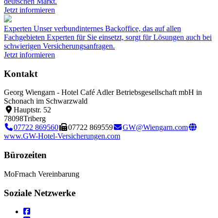
deutschen Markt.
Jetzt informieren
Experten
Unser verbundinternes Backoffice, das auf allen
Fachgebieten Experten für Sie einsetzt, sorgt für Lösungen auch bei
schwierigen Versicherungsanfragen.
Jetzt informieren
Kontakt
Georg Wiengarn - Hotel Café Adler Betriebsgesellschaft mbH in
Schonach im Schwarzwald
Hauptstr. 52
78098
Triberg
07722 869560
07722 869559
GW@Wiengarn.com
www.GW-Hotel-Versicherungen.com
Bürozeiten
Mo
Fr
nach Vereinbarung
Soziale Netzwerke