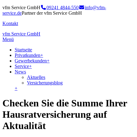
vfm Service GmbH
09241 4844-550
info@vfm-
service.de
Partner der vfm Service GmbH
Kontakt
vfm Service GmbH
Menü
Startseite
Privatkunden
+
Gewerbekunden
+
Service
+
News
Aktuelles
Versicherungsblog
+
Checken Sie die Summe Ihrer
Hausratversicherung auf
Aktualität