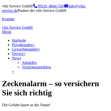
vfm Service GmbH
09241 4844-550
info@vfm-
service.de
Partner der vfm Service GmbH
Kontakt
vfm Service GmbH
Menü
Startseite
Privatkunden
+
Gewerbekunden
+
Service
+
News
Aktuelles
Versicherungsblog
+
Zeckenalarm – so versichern
Sie sich richtig
Die Gefahr lauert in der Natur!