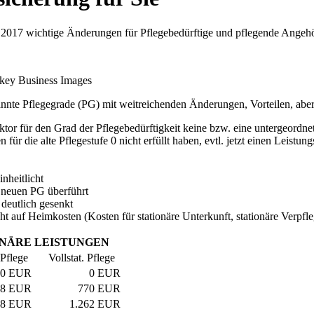
te 2017 wichtige Änderungen für Pflegebedürftige und pflegende Angehö
key Business Images
nnte Pflegegrade (PG) mit weitreichenden Änderungen, Vorteilen, aber 
tor für den Grad der Pflegebedürftigkeit keine bzw. eine untergeordne
 für die alte Pflegestufe 0 nicht erfüllt haben, evtl. jetzt einen Leistu
nheitlicht
e neuen PG überführt
 deutlich gesenkt
icht auf Heimkosten (Kosten für stationäre Unterkunft, stationäre Verpf
ONÄRE
LEISTUNGEN
Pflege
Vollstat. Pflege
0 EUR
0 EUR
98 EUR
770 EUR
98 EUR
1.262 EUR