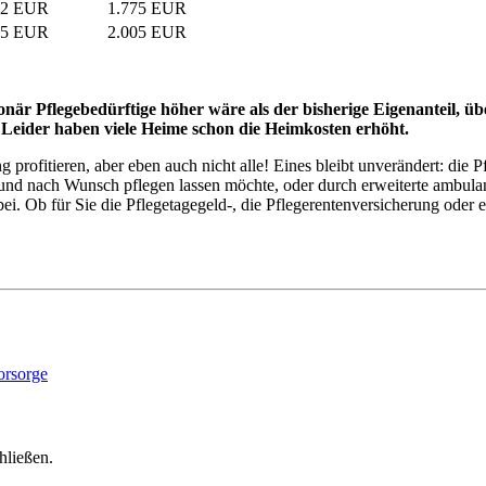
12 EUR
1.775 EUR
95 EUR
2.005 EUR
ationär Pflegebedürftige höher wäre als der bisherige Eigenanteil, ü
? Leider haben viele Heime schon die Heimkosten erhöht.
ofitieren, aber eben auch nicht alle! Eines bleibt unverändert: die Pf
und nach Wunsch pflegen lassen möchte, oder durch erweiterte ambulan
bei. Ob für Sie die Pflegetagegeld-, die Pflegerentenversicherung ode
hließen.