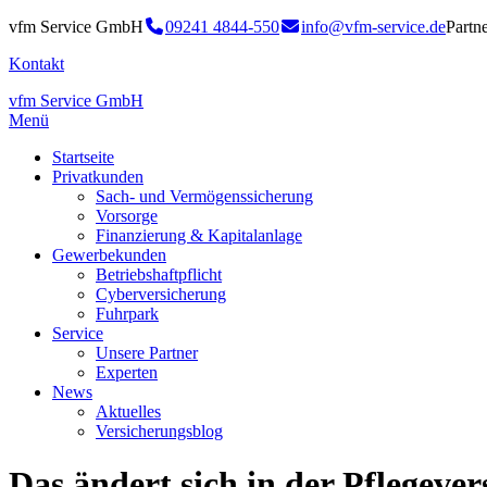
vfm Service GmbH
09241 4844-550
info@vfm-service.de
Partn
Kontakt
vfm Service GmbH
Menü
Startseite
Privatkunden
Sach- und Vermögenssicherung
Vorsorge
Finanzierung & Kapitalanlage
Gewerbekunden
Betriebshaftpflicht
Cyberversicherung
Fuhrpark
Service
Unsere Partner
Experten
News
Aktuelles
Versicherungsblog
Das ändert sich in der Pflegever