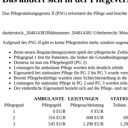
Das Pflegestärkungsgesetz II (PSG) reformiert die Pflege und brach
shutterstock_204814381
Bildnummer: 204814381 Urheberrecht: Mon
Aufgrund des PSG II gibt es keine Pflegestufen mehr, sondern sogena
Beim neuen Begutachtungssystem spielt der pflegerische Zeitfak
Pflegegrad 1 löst für Patienten, die bisher die Grundbedingungen
Demenz ist nun ein Pflegebegriff (PG 2)
Leistungen für ambulante Pflege werden teils deutlich erhöht
Eigenanteil bei stationärer Pflege für PG 2 bis PG 5 wurde verei
Bereits Pflegebedürftige wurden ohne Schlechterstellung in di
Leistungen für stationäre Pflege in PG 2 und PG 3 werden teils
Der einheitliche Eigenanteil bezieht sich auf die Pflege- und n
AMBULANTE
LEISTUNGEN
STATI
Pflegegrad
Pflegegeld
Pflegesachleistung
Teilstat. 
1
0 EUR
0 EUR
2
316 EUR
698 EUR
6
3
545 EUR
1.298 EUR
1.2