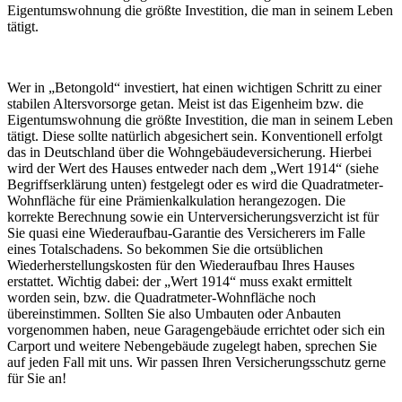
Eigentumswohnung die größte Investition, die man in seinem Leben
tätigt.
Wer in „Betongold“ investiert, hat einen wichtigen Schritt zu einer
stabilen Altersvorsorge getan. Meist ist das Eigenheim bzw. die
Eigentumswohnung die größte Investition, die man in seinem Leben
tätigt. Diese sollte natürlich abgesichert sein. Konventionell erfolgt
das in Deutschland über die Wohngebäudeversicherung. Hierbei
wird der Wert des Hauses entweder nach dem „Wert 1914“ (siehe
Begriffserklärung unten) festgelegt oder es wird die Quadratmeter-
Wohnfläche für eine Prämienkalkulation herangezogen. Die
korrekte Berechnung sowie ein Unterversicherungsverzicht ist für
Sie quasi eine Wiederaufbau-Garantie des Versicherers im Falle
eines Totalschadens. So bekommen Sie die ortsüblichen
Wiederherstellungskosten für den Wiederaufbau Ihres Hauses
erstattet. Wichtig dabei: der „Wert 1914“ muss exakt ermittelt
worden sein, bzw. die Quadratmeter-Wohnfläche noch
übereinstimmen. Sollten Sie also Umbauten oder Anbauten
vorgenommen haben, neue Garagengebäude errichtet oder sich ein
Carport und weitere Nebengebäude zugelegt haben, sprechen Sie
auf jeden Fall mit uns. Wir passen Ihren Versicherungsschutz gerne
für Sie an!