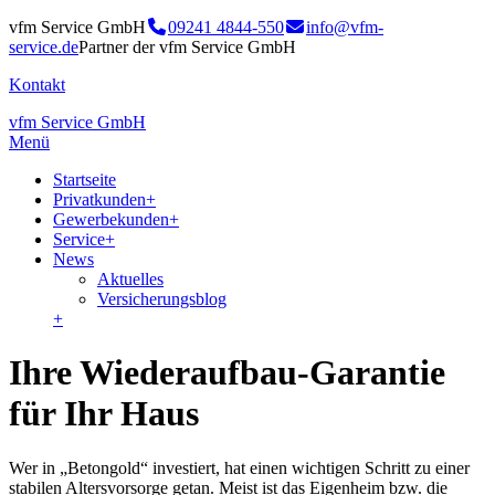
vfm Service GmbH
09241 4844-550
info@vfm-
service.de
Partner der vfm Service GmbH
Kontakt
vfm Service GmbH
Menü
Startseite
Privatkunden
+
Gewerbekunden
+
Service
+
News
Aktuelles
Versicherungsblog
+
Ihre Wiederaufbau-Garantie
für Ihr Haus
Wer in „Betongold“ investiert, hat einen wichtigen Schritt zu einer
stabilen Altersvorsorge getan. Meist ist das Eigenheim bzw. die