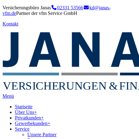
Versicherungsbüro Janas
02331 53566
kd@janas-
vfm.de
Partner der vfm Service GmbH
Kontakt
VER
S
I
CHE
RU
NGEN
&
FIN
Menü
Startseite
Über Uns
+
Privatkunden
+
Gewerbekunden
+
Service
Unsere Partner