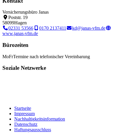
Kontakt
Versicherungsbüro Janas
Poststr. 19
58099
Hagen
02331 53566
0170 2137411
kd@janas-vfm.de
www.janas-vfm.de
Bürozeiten
Mo
Fr
Termine nach telefonischer Vereinbarung
Soziale Netzwerke
Startseite
Impressum
Nachhaltigkeitsinformation
Datenschutz
Haftungsausschluss