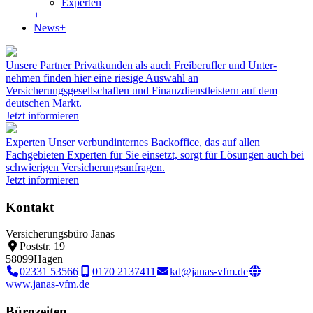
Experten
+
News
+
Unsere Partner
Privat­kunden als auch Frei­berufler und Unter­
nehmen finden hier eine riesige Auswahl an
Versicherungsgesellschaften und Finanzdienstleistern auf dem
deutschen Markt.
Jetzt informieren
Experten
Unser verbundinternes Backoffice, das auf allen
Fachgebieten Experten für Sie einsetzt, sorgt für Lösungen auch bei
schwierigen Versicherungsanfragen.
Jetzt informieren
Kontakt
Versicherungsbüro Janas
Poststr. 19
58099
Hagen
02331 53566
0170 2137411
kd@janas-vfm.de
www.janas-vfm.de
Bürozeiten