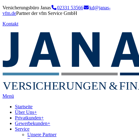
Versicherungsbüro Janas
02331 53566
kd@janas-
vfm.de
Partner der vfm Service GmbH
Kontakt
VER
S
I
CHE
RU
NGEN
&
FIN
Menü
Startseite
Über Uns
+
Privatkunden
+
Gewerbekunden
+
Service
Unsere Partner