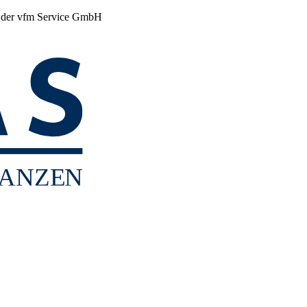
r der vfm Service GmbH
ANZE
N