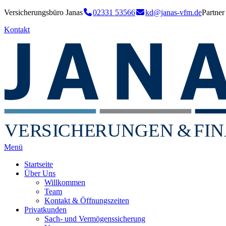
Versicherungsbüro Janas
02331 53566
kd@janas-vfm.de
Partne
Kontakt
VER
S
I
CHE
RU
NGEN
&
FIN
Menü
Startseite
Über Uns
Willkommen
Team
Kontakt & Öffnungszeiten
Privatkunden
Sach- und Vermögenssicherung