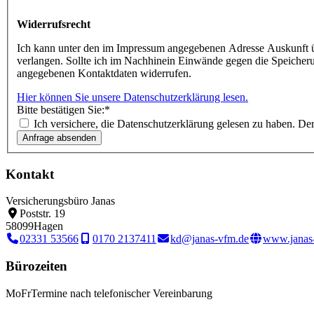
Widerrufsrecht
Ich kann unter den im Impressum angegebenen Adresse Auskunft üb
verlangen. Sollte ich im Nachhinein Einwände gegen die Speiche
angegebenen Kontaktdaten widerrufen.
Hier können Sie unsere Datenschutzerklärung lesen.
Bitte bestätigen Sie:
*
Ich versichere, die Datenschutzerklärung gelesen zu haben. D
Kontakt
Versicherungsbüro Janas
Poststr. 19
58099
Hagen
02331 53566
0170 2137411
kd@janas-vfm.de
www.janas
Bürozeiten
Mo
Fr
Termine nach telefonischer Vereinbarung