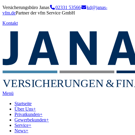
Versicherungsbüro Janas
02331 53566
kd@janas-
vfm.de
Partner der vfm Service GmbH
Kontakt
VER
S
I
CHE
RU
NGEN
&
FIN
Menü
Startseite
Über Uns
+
Privatkunden
+
Gewerbekunden
+
Service
+
News
+