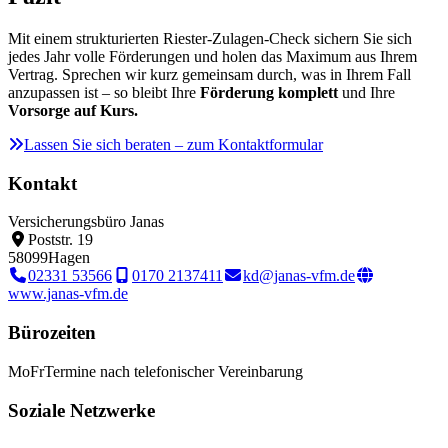
Mit einem strukturierten Riester-Zulagen-Check sichern Sie sich
jedes Jahr volle Förderungen und holen das Maximum aus Ihrem
Vertrag. Sprechen wir kurz gemeinsam durch, was in Ihrem Fall
anzupassen ist – so bleibt Ihre
Förderung komplett
und Ihre
Vorsorge auf Kurs.
Lassen Sie sich beraten – zum Kontaktformular
Kontakt
Versicherungsbüro Janas
Poststr. 19
58099
Hagen
02331 53566
0170 2137411
kd@janas-vfm.de
www.janas-vfm.de
Bürozeiten
Mo
Fr
Termine nach telefonischer Vereinbarung
Soziale Netzwerke