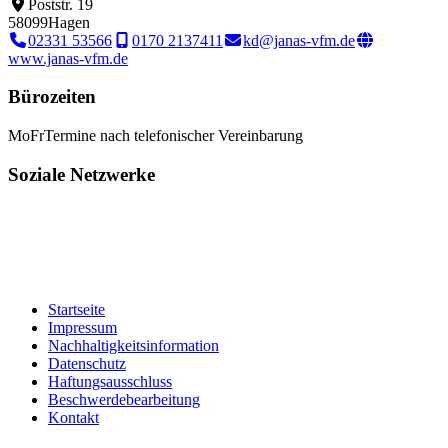
Poststr. 19
58099
Hagen
02331 53566
0170 2137411
kd@janas-vfm.de
www.janas-vfm.de
Bürozeiten
Mo
Fr
Termine nach telefonischer Vereinbarung
Soziale Netzwerke
Startseite
Impressum
Nachhaltigkeitsinformation
Datenschutz
Haftungsausschluss
Beschwerdebearbeitung
Kontakt