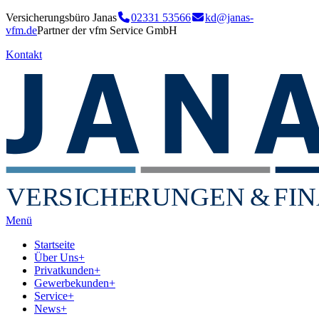
Versicherungsbüro Janas
02331 53566
kd@janas-
vfm.de
Partner der vfm Service GmbH
Kontakt
VER
S
I
CHE
RU
NGEN
&
FIN
Menü
Startseite
Über Uns
+
Privatkunden
+
Gewerbekunden
+
Service
+
News
+