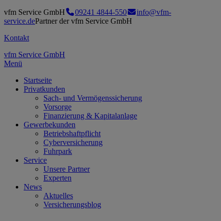
vfm Service GmbH
09241 4844-550
info@vfm-
service.de
Partner der vfm Service GmbH
Kontakt
vfm Service GmbH
Menü
Startseite
Privatkunden
Sach- und Vermögenssicherung
Vorsorge
Finanzierung & Kapitalanlage
Gewerbekunden
Betriebshaftpflicht
Cyberversicherung
Fuhrpark
Service
Unsere Partner
Experten
News
Aktuelles
Versicherungsblog