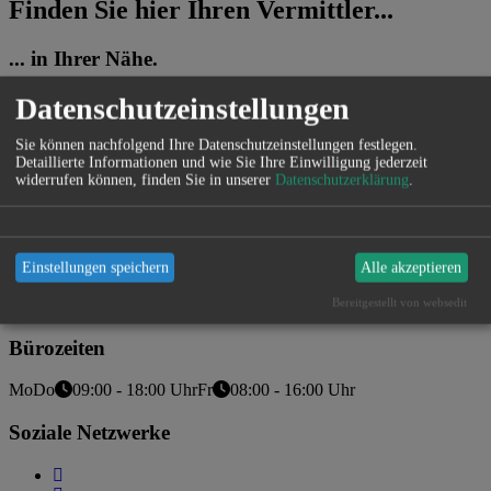
Finden Sie hier Ihren Vermittler...
... in Ihrer Nähe.
Datenschutzeinstellungen
Mit Eingabe einer Postleitzahl, Ortes oder eines Maklernamens
finden Sie hier die Kontaktdaten Ihres Vermittler.
Sie können nachfolgend Ihre Datenschutzeinstellungen festlegen.
Detaillierte Informationen und wie Sie Ihre Einwilligung jederzeit
widerrufen können, finden Sie in unserer
Datenschutzerklärung
.
Kontakt
vfm Service GmbH
Schmiedpeunt 1
Einstellungen speichern
Alle akzeptieren
91257
Pegnitz
Bereitgestellt von websedit
09241 4844-550
info@vfm-service.de
www.vfm-service.de
Bürozeiten
Mo
Do
09:00 - 18:00 Uhr
Fr
08:00 - 16:00 Uhr
Soziale Netzwerke