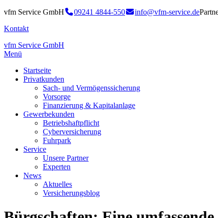
vfm Service GmbH
09241 4844-550
info@vfm-service.de
Partn
Kontakt
vfm Service GmbH
Menü
Startseite
Privatkunden
Sach- und Vermögenssicherung
Vorsorge
Finanzierung & Kapitalanlage
Gewerbekunden
Betriebshaftpflicht
Cyberversicherung
Fuhrpark
Service
Unsere Partner
Experten
News
Aktuelles
Versicherungsblog
Bürgschaften: Eine umfassende