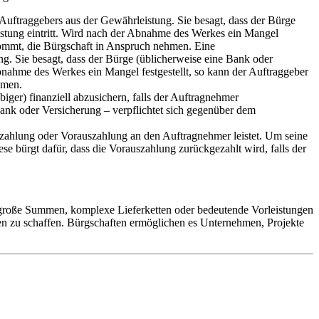
uftraggebers aus der Gewährleistung. Sie besagt, dass der Bürge
istung eintritt. Wird nach der Abnahme des Werkes ein Mangel
hkommt, die Bürgschaft in Anspruch nehmen. Eine
g. Sie besagt, dass der Bürge (üblicherweise eine Bank oder
bnahme des Werkes ein Mangel festgestellt, so kann der Auftraggeber
hmen.
biger) finanziell abzusichern, falls der Auftragnehmer
e Bank oder Versicherung – verpflichtet sich gegenüber dem
Anzahlung oder Vorauszahlung an den Auftragnehmer leistet. Um seine
e bürgt dafür, dass die Vorauszahlung zurückgezahlt wird, falls der
 große Summen, komplexe Lieferketten oder bedeutende Vorleistungen
hnen zu schaffen. Bürgschaften ermöglichen es Unternehmen, Projekte