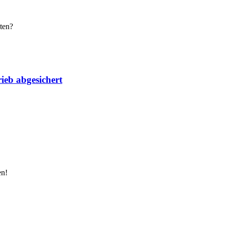
ten?
ieb abgesichert
en!