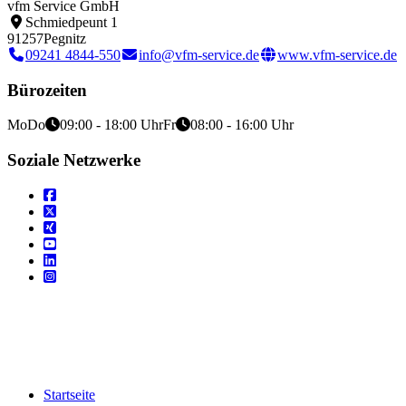
vfm Service GmbH
Schmiedpeunt 1
91257
Pegnitz
09241 4844-550
info@vfm-service.de
www.vfm-service.de
Bürozeiten
Mo
Do
09:00 - 18:00 Uhr
Fr
08:00 - 16:00 Uhr
Soziale Netzwerke
Startseite