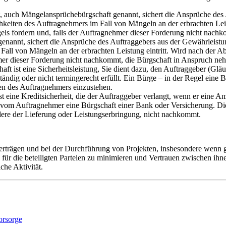
 auch Mängelansprüchebürgschaft genannt, sichert die Ansprüche des A
chkeiten des Auftragnehmers im Fall von Mängeln an der erbrachten Le
ngels fordern und, falls der Auftragnehmer dieser Forderung nicht nac
nannt, sichert die Ansprüche des Auftraggebers aus der Gewährleistun
 Fall von Mängeln an der erbrachten Leistung eintritt. Wird nach der A
hmer dieser Forderung nicht nachkommt, die Bürgschaft in Anspruch ne
aft ist eine Sicherheitsleistung, Sie dient dazu, den Auftraggeber (Gläu
lständig oder nicht termingerecht erfüllt. Ein Bürge – in der Regel ein
gen des Auftragnehmers einzustehen.
t eine Kreditsicherheit, die der Auftraggeber verlangt, wenn er eine 
r vom Auftragnehmer eine Bürgschaft einer Bank oder Versicherung. Dies
dere der Lieferung oder Leistungserbringung, nicht nachkommt.
Verträgen und bei der Durchführung von Projekten, insbesondere wenn
ten für die beteiligten Parteien zu minimieren und Vertrauen zwischen i
che Aktivität.