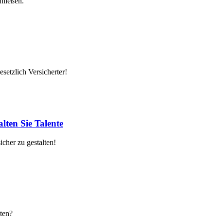
hließen.
setzlich Versicherter!
lten Sie Talente
cher zu gestalten!
ten?