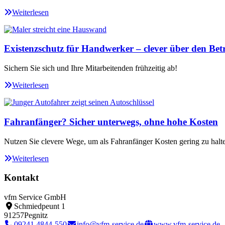
Weiterlesen
Existenzschutz für Handwerker – clever über den Betr
Sichern Sie sich und Ihre Mitarbeitenden frühzeitig ab!
Weiterlesen
Fahranfänger? Sicher unterwegs, ohne hohe Kosten
Nutzen Sie clevere Wege, um als Fahranfänger Kosten gering zu halt
Weiterlesen
Kontakt
vfm Service GmbH
Schmiedpeunt 1
91257
Pegnitz
09241 4844-550
info@vfm-service.de
www.vfm-service.de