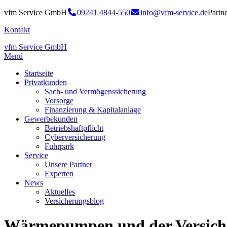
vfm Service GmbH
09241 4844-550
info@vfm-service.de
Partn
Kontakt
vfm Service GmbH
Menü
Startseite
Privatkunden
Sach- und Vermögenssicherung
Vorsorge
Finanzierung & Kapitalanlage
Gewerbekunden
Betriebshaftpflicht
Cyberversicherung
Fuhrpark
Service
Unsere Partner
Experten
News
Aktuelles
Versicherungsblog
Wärmepumpen und der Versich