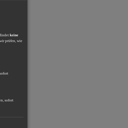
 findet
keine
wir prüfen, wie
sofort
n, sofort