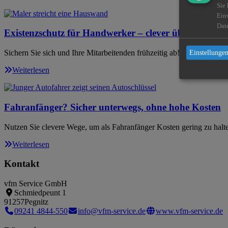
Sie
Ein
Dat
Existenzschutz für Handwerker – clever über den Betr
Sichern Sie sich und Ihre Mitarbeitenden frühzeitig ab!
Einstellungen
Weiterlesen
Fahranfänger? Sicher unterwegs, ohne hohe Kosten
Nutzen Sie clevere Wege, um als Fahranfänger Kosten gering zu halt
Weiterlesen
Kontakt
vfm Service GmbH
Schmiedpeunt 1
91257
Pegnitz
09241 4844-550
info@vfm-service.de
www.vfm-service.de