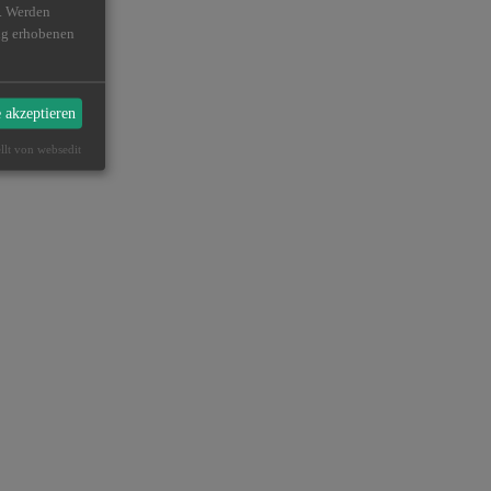
n. Werden
ßig erhobenen
e akzeptieren
ellt von websedit