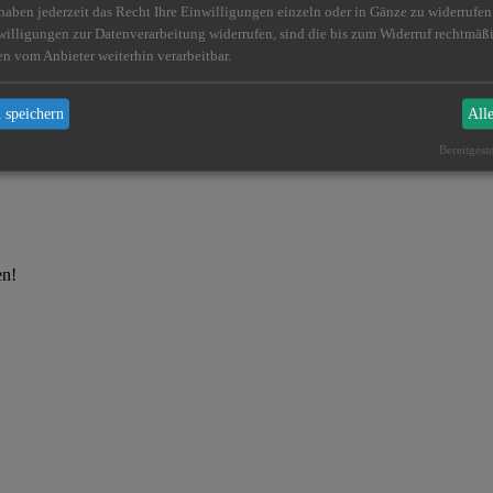
 haben jederzeit das Recht Ihre Einwilligungen einzeln oder in Gänze zu widerrufe
willigungen zur Datenverarbeitung widerrufen, sind die bis zum Widerruf rechtmä
en vom Anbieter weiterhin verarbeitbar.
ieb abgesichert
 speichern
All
Bereitgest
en!