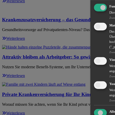
Weiterlesen
Fun
Die
Zwe
Krankenzusatzversicherung – das GesundheitsPlus
Mat
Gesundheitsvorsorge auf Privatpatienten-Niveau? Das geht auch als ge
Das
Übe
Weiterlesen
hoch
("_
Zwe
Attraktiv bleiben als Arbeitgeber: So gewinnen und ha
Vi
Wenn
Nutzen Sie moderne Benefit-Systeme, um Ihr Unternehmen zukunftssi
ang
Weiterlesen
Zwe
You
Wenn
Private Krankenversicherung für Ihr Kind
ang
Zwe
Worauf müssen Sie achten, wenn Sie Ihr Kind privat versichern möch
All
Weiterlesen