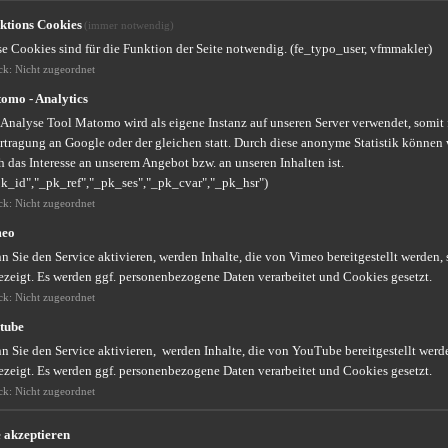
ktions Cookies
(immer notwendig)
se Cookies sind für die Funktion der Seite notwendig. (fe_typo_user, vfmmakler)
ck
:
Nicht zugeordnet
omo - Analytics
setzlich Versicherter!
 Analyse Tool Matomo wird als eigene Instanz auf unseren Server verwendet, somit
rtragung an Google oder der gleichen statt. Durch diese anonyme Statistik können 
 das Interesse an unserem Angebot bzw. an unseren Inhalten ist.
pk_id","_pk_ref","_pk_ses","_pk_cvar","_pk_hsr")
ck
:
Nicht zugeordnet
lten Sie Talente
meo
 Sie den Service aktivieren, werden Inhalte, die von Vimeo bereitgestellt werden, 
cher zu gestalten!
ezeigt. Es werden ggf. personenbezogene Daten verarbeitet und Cookies gesetzt.
ck
:
Nicht zugeordnet
tube
 Sie den Service aktivieren, werden Inhalte, die von YouTube bereitgestellt werde
ezeigt. Es werden ggf. personenbezogene Daten verarbeitet und Cookies gesetzt.
ck
:
Nicht zugeordnet
ten?
e akzeptieren