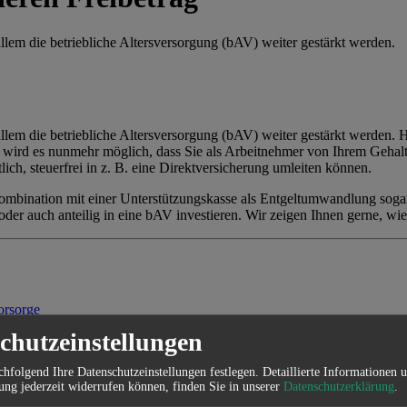
allem die betriebliche Altersversorgung (bAV) weiter gestärkt werden.
allem die betriebliche Altersversorgung (bAV) weiter gestärkt werden. 
 wird es nunmehr möglich, dass Sie als Arbeitnehmer von Ihrem Gehal
ich, steuerfrei in z. B. eine Direktversicherung umleiten können.
ombination mit einer Unterstützungskasse als Entgeltumwandlung sogar
der auch anteilig in eine bAV investieren. Wir zeigen Ihnen gerne, wie
chutzeinstellungen
hfolgend Ihre Datenschutzeinstellungen festlegen.
Detaillierte Informationen 
hließen.
ung jederzeit widerrufen können, finden Sie in unserer
Datenschutzerklärung
.