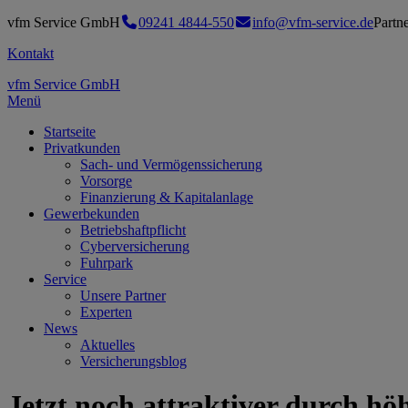
vfm Service GmbH
09241 4844-550
info@vfm-service.de
Partn
Kontakt
vfm Service GmbH
Menü
Startseite
Privatkunden
Sach- und Vermögenssicherung
Vorsorge
Finanzierung & Kapitalanlage
Gewerbekunden
Betriebshaftpflicht
Cyberversicherung
Fuhrpark
Service
Unsere Partner
Experten
News
Aktuelles
Versicherungsblog
Jetzt noch attraktiver durch hö