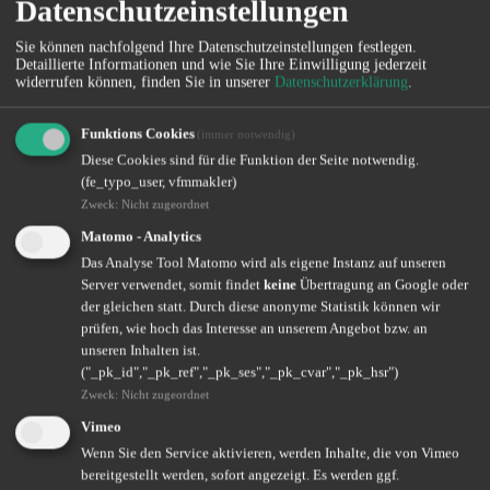
Datenschutzeinstellungen
Sie können nachfolgend Ihre Datenschutzeinstellungen festlegen.
Detaillierte Informationen und wie Sie Ihre Einwilligung jederzeit
widerrufen können, finden Sie in unserer
Datenschutzerklärung
.
Altersvorsorge – Zukunft sorgenfrei gestalten
Funktions Cookies
(immer notwendig)
Wir helfen Ihnen dabei, Ihre Versorgungslücke zu erkennen und zu
Diese Cookies sind für die Funktion der Seite notwendig.
schließen.
(fe_typo_user, vfmmakler)
Weiterlesen
Zweck
:
Nicht zugeordnet
Matomo - Analytics
Das Analyse Tool Matomo wird als eigene Instanz auf unseren
Krankenzusatzversicherung – das GesundheitsPlus
Server verwendet, somit findet
keine
Übertragung an Google oder
der gleichen statt. Durch diese anonyme Statistik können wir
Gesundheitsvorsorge auf Privatpatienten-Niveau? Das geht auch als
prüfen, wie hoch das Interesse an unserem Angebot bzw. an
gesetzlich Versicherter!
unseren Inhalten ist.
("_pk_id","_pk_ref","_pk_ses","_pk_cvar","_pk_hsr")
Weiterlesen
Zweck
:
Nicht zugeordnet
Vimeo
Wenn Sie den Service aktivieren, werden Inhalte, die von Vimeo
Attraktiv bleiben als Arbeitgeber: So gewinnen und
bereitgestellt werden, sofort angezeigt. Es werden ggf.
halten Sie Talente