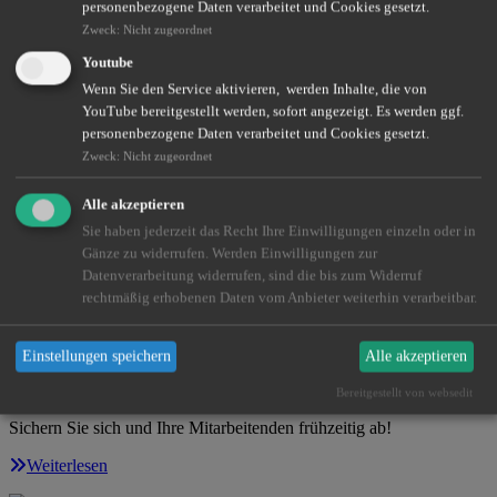
personenbezogene Daten verarbeitet und Cookies gesetzt.
Zweck
:
Nicht zugeordnet
Nutzen Sie moderne Benefit-Systeme, um Ihr Unternehmen
zukunftssicher zu gestalten!
Youtube
Wenn Sie den Service aktivieren, werden Inhalte, die von
Weiterlesen
YouTube bereitgestellt werden, sofort angezeigt. Es werden ggf.
personenbezogene Daten verarbeitet und Cookies gesetzt.
Zweck
:
Nicht zugeordnet
Private Krankenversicherung für Ihr Kind
Alle akzeptieren
Worauf müssen Sie achten, wenn Sie Ihr Kind privat versichern
Sie haben jederzeit das Recht Ihre Einwilligungen einzeln oder in
möchten?
Gänze zu widerrufen. Werden Einwilligungen zur
Datenverarbeitung widerrufen, sind die bis zum Widerruf
Weiterlesen
rechtmäßig erhobenen Daten vom Anbieter weiterhin verarbeitbar.
Einstellungen speichern
Alle akzeptieren
Existenzschutz für Handwerker – clever über den
Betrieb abgesichert
Bereitgestellt von websedit
Sichern Sie sich und Ihre Mitarbeitenden frühzeitig ab!
Weiterlesen