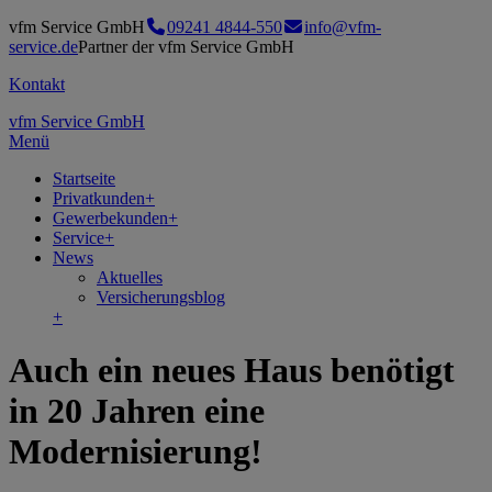
vfm Service GmbH
09241 4844-550
info@vfm-
service.de
Partner der vfm Service GmbH
Kontakt
vfm Service GmbH
Menü
Startseite
Privatkunden
+
Gewerbekunden
+
Service
+
News
Aktuelles
Versicherungsblog
+
Auch ein neues Haus benötigt
in 20 Jahren eine
Modernisierung!