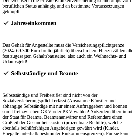
Der Wechsel in die Private Krankenversicherung ist allerdings vom
beruflichen Status anhängig und an bestimmte Voraussetzungen
geknüpft.
Jahreseinkommen
Das Gehalt für Angestellte muss die Versicherungspflichtgrenze
(2024: 69.300 Euro brutto jährlich) überschreiten. Hierzu zählen alle
fest zugesagten Gehaltsbausteine, also auch ein Weihnachts- und
Urlaubsgeld!
Selbstständige und Beamte
Selbstständige und Freiberufler sind nicht von der
Sozialversicherungspflicht erfasst (Ausnahme Künstler und
abhängige Selbständige mit nur einem Auftraggeber) und können
somit frei zwischen GKV oder PKV wählen! Außerdem übernimmt
der Staat für Beamte, Beamtenanwärter und Referendare einen
Großteil der Gesundheitskosten (prozentuale Beihilfe), welche
ebenfalls beihilfefähigen Angehörigen gewährt wird (Kinder,
Ehegatte unterhalb bestimmter Einkommensgrenzen). Für sie kann