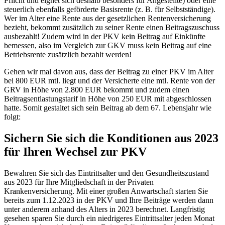
Pflicht und eignet sich deshalb besonders für Angestellte) oder eine
steuerlich ebenfalls geförderte Basisrente (z. B. für Selbstständige).
Wer im Alter eine Rente aus der gesetzlichen Rentenversicherung
bezieht, bekommt zusätzlich zu seiner Rente einen Beitragszuschuss
ausbezahlt! Zudem wird in der PKV kein Beitrag auf Einkünfte
bemessen, also im Vergleich zur GKV muss kein Beitrag auf eine
Betriebsrente zusätzlich bezahlt werden!
Gehen wir mal davon aus, dass der Beitrag zu einer PKV im Alter
bei 800 EUR mtl. liegt und der Versicherte eine mtl. Rente von der
GRV in Höhe von 2.800 EUR bekommt und zudem einen
Beitragsentlastungstarif in Höhe von 250 EUR mit abgeschlossen
hatte. Somit gestaltet sich sein Beitrag ab dem 67. Lebensjahr wie
folgt:
Sichern Sie sich die Konditionen aus 2023
für Ihren Wechsel zur PKV
Bewahren Sie sich das Eintrittsalter und den Gesundheitszustand
aus 2023 für Ihre Mitgliedschaft in der Privaten
Krankenversicherung. Mit einer großen An­wart­schaft starten Sie
bereits zum 1.12.2023 in der PKV und Ihre Beiträge werden dann
unter anderem anhand des Alters in 2023 berechnet. Langfristig
gesehen sparen Sie durch ein niedrigeres Eintrittsalter jeden Monat