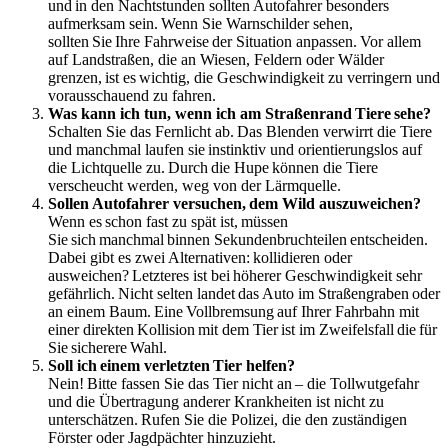
und in den Nachtstunden sollten Autofahrer besonders
aufmerksam sein. Wenn Sie Warnschilder sehen,
sollten Sie Ihre Fahrweise der Situation anpassen. Vor allem
auf Landstraßen, die an Wiesen, Feldern oder Wälder
grenzen, ist es wichtig, die Geschwindigkeit zu verringern und
vorausschauend zu fahren.
Was kann ich tun, wenn ich am Straßenrand Tiere sehe?
Schalten Sie das Fernlicht ab. Das Blenden verwirrt die Tiere
und manchmal laufen sie instinktiv und orientierungslos auf
die Lichtquelle zu. Durch die Hupe können die Tiere
verscheucht werden, weg von der Lärmquelle.
Sollen Autofahrer versuchen, dem Wild auszuweichen?
Wenn es schon fast zu spät ist, müssen
Sie sich manchmal binnen Sekundenbruchteilen entscheiden.
Dabei gibt es zwei Alternativen: kollidieren oder
ausweichen? Letzteres ist bei höherer Geschwindigkeit sehr
gefährlich. Nicht selten landet das Auto im Straßengraben oder
an einem Baum. Eine Vollbremsung auf Ihrer Fahrbahn mit
einer direkten Kollision mit dem Tier ist im Zweifelsfall die für
Sie sicherere Wahl.
Soll ich einem verletzten Tier helfen?
Nein! Bitte fassen Sie das Tier nicht an – die Tollwutgefahr
und die Übertragung anderer Krankheiten ist nicht zu
unterschätzen. Rufen Sie die Polizei, die den zuständigen
Förster oder Jagdpächter hinzuzieht.