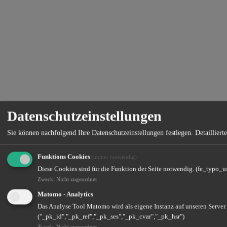
Datenschutzeinstellungen
Sie können nachfolgend Ihre Datenschutzeinstellungen festlegen.
Detaillier
Funktions Cookies
(immer notwendig)
Diese Cookies sind für die Funktion der Seite notwendig. (fe_typo_u
Zweck
:
Nicht zugeordnet
Matomo - Analytics
Das Analyse Tool Matomo wird als eigene Instanz auf unseren Server
("_pk_id","_pk_ref","_pk_ses","_pk_cvar","_pk_hsr")
Zweck
:
Nicht zugeordnet