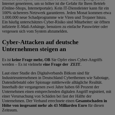
Internet generieren, um so höher ist die Gefahr für Ihren Betrieb
(Online-Shops, Internetportale). Kein IT-Dienstleister kann für ein
100% sichereres Netzwerk garantieren. Jeden Monat kommen etwa
1.000.000 neue Schadprogramme wie Viren und Trojaner hinzu.
Ein häufig unterschätztes Cyber-Risiko sind Mitarbeiter: sie öffnen
infizierte E-Mail-Anhänge, benutzen zu einfache Passwörter oder
vergessen sich vom System abzumelden.
Cyber-Attacken auf deutsche
Unternehmen steigen an
Es ist
keine Frage mehr, OB
Sie Opfer eines Cyber-Angriffs
werden – Es ist vielmehr
eine Frage der ZEIT
.
Laut einer Studie des Digitalverbands Bitkom sind für
Industrieunternehmen in Deutschland Cyberthemen wie Sabotage,
Datendiebstahl oder Spionage mittlerweile alltägliche Realität.
Innerhalb der vergangenen zwei Jahre haben 68 Prozent der
Unternehmen einen entsprechenden digitalen Angriff registriert, mit
einer Verursachung von Schäden bei fast der Hälfte der
Unternehmen. Der Verband errechnete einen
Gesamtschaden in
Höhe von insgesamt mehr als 43 Milliarden Euro
für diesen
Zeitraum.