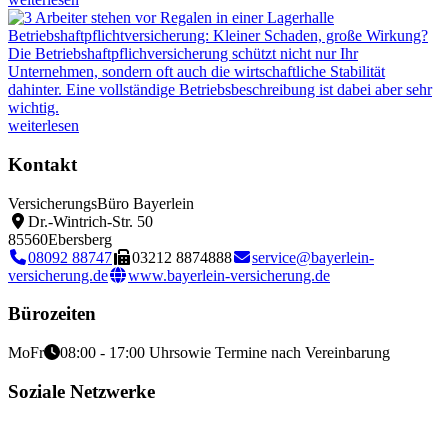
Betriebshaftpflichtversicherung: Kleiner Schaden, große Wirkung?
Die Betriebshaftpflichversicherung schützt nicht nur Ihr
Unternehmen, sondern oft auch die wirtschaftliche Stabilität
dahinter. Eine vollständige Betriebsbeschreibung ist dabei aber sehr
wichtig.
weiterlesen
Kontakt
VersicherungsBüro Bayerlein
Dr.-Wintrich-Str. 50
85560
Ebersberg
08092 88747
03212 8874888
service@bayerlein-
versicherung.de
www.bayerlein-versicherung.de
Bürozeiten
Mo
Fr
08:00 - 17:00 Uhr
sowie Termine nach Vereinbarung
Soziale Netzwerke