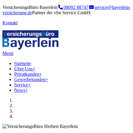
VersicherungsBüro Bayerlein
08092 88747
service@bayerlein-
versicherung.de
Partner der vfm Service GmbH
Kontakt
Menü
Startseite
Über Uns
+
Privatkunden
+
Gewerbekunden
+
Service
+
News
+