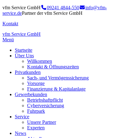
vfm Service GmbH
09241 4844-550
info@vfm-
service.de
Partner der vfm Service GmbH
Kontakt
vfm Service GmbH
Menü
Startseite
Über Uns
Willkommen
Kontakt & Öffnungszeiten
Privatkunden
Sach- und Vermögenssicherung
Vorsorge
Finanzierung & Kapitalanlage
Gewerbekunden
Betriebshaftpflicht
Cyberversicherung
Fuhrpark
Service
Unsere Partner
Experten
News