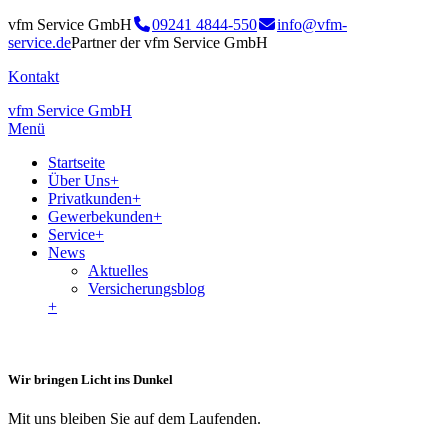
vfm Service GmbH
09241 4844-550
info@vfm-
service.de
Partner der vfm Service GmbH
Kontakt
vfm Service GmbH
Menü
Startseite
Über Uns
+
Privatkunden
+
Gewerbekunden
+
Service
+
News
Aktuelles
Versicherungsblog
+
Wir bringen Licht ins Dunkel
Mit uns bleiben Sie auf dem Laufenden.