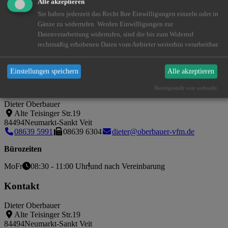
Alle akzeptieren
Sie haben jederzeit das Recht Ihre Einwilligungen einzeln oder in
Gänze zu widerrufen. Werden Einwilligungen zur
Datenverarbeitung widerrufen, sind die bis zum Widerruf
rechtmäßig erhobenen Daten vom Anbieter weiterhin verarbeitbar.
Einstellungen speichern
Alle akzeptieren
Bereitgestellt von websedit
So finden Sie uns
Dieter Oberbauer
Alte Teisinger Str.19
84494
Neumarkt-Sankt Veit
08639 5991
08639 6304
dieter@oberbauer-vfm.de
Bürozeiten
Mo
Fr
08:30 - 11:00 Uhr
und nach Vereinbarung
Kontakt
Dieter Oberbauer
Alte Teisinger Str.19
84494
Neumarkt-Sankt Veit