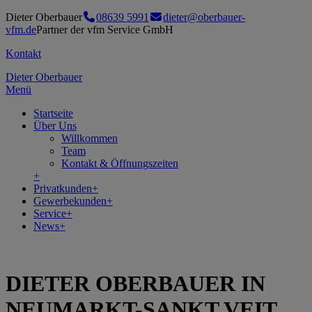
Dieter Oberbauer
08639 5991
dieter@oberbauer-
vfm.de
Partner der vfm Service GmbH
Kontakt
Dieter Oberbauer
Menü
Startseite
Über Uns
Willkommen
Team
Kontakt & Öffnungszeiten
+
Privatkunden
+
Gewerbekunden
+
Service
+
News
+
DIETER OBERBAUER IN
NEUMARKT-SANKT VEIT