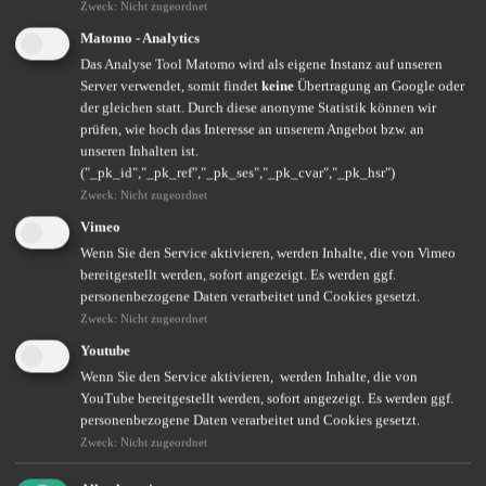
Zweck
:
Nicht zugeordnet
Matomo - Analytics
Das Analyse Tool Matomo wird als eigene Instanz auf unseren
Server verwendet, somit findet
keine
Übertragung an Google oder
der gleichen statt. Durch diese anonyme Statistik können wir
prüfen, wie hoch das Interesse an unserem Angebot bzw. an
unseren Inhalten ist.
("_pk_id","_pk_ref","_pk_ses","_pk_cvar","_pk_hsr")
Dieter Oberbauer
Zweck
:
Nicht zugeordnet
Inhaber
Vimeo
08639 5991
08639 6304
dieter@oberbauer-vfm.de
Wenn Sie den Service aktivieren, werden Inhalte, die von Vimeo
www.oberbauer-vfm.de
bereitgestellt werden, sofort angezeigt. Es werden ggf.
personenbezogene Daten verarbeitet und Cookies gesetzt.
Zweck
:
Nicht zugeordnet
Youtube
Wenn Sie den Service aktivieren, werden Inhalte, die von
YouTube bereitgestellt werden, sofort angezeigt. Es werden ggf.
personenbezogene Daten verarbeitet und Cookies gesetzt.
Zweck
:
Nicht zugeordnet