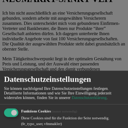
Ich bin nicht ausschließlich an eine Versicherungsgesellschaft
gebunden, sondern arbeite mit ausgewählten Versicherern
zusammen. Dies unterscheidet mich vom gebundenen Einfirmen-
Vertreter und Bankberater, die Ihnen nur Produkte “ihrer”
Gesellschaft anbieten dürfen. Ich dagegen unterbreite Ihnen
individuelle Angebote von fast 100 Versicherungsgesellschaften.
Die Qualität der ausgewählten Produkte steht dabei grundsätzlich an
oberster Stelle.
Mein Tätigkeitsschwerpunkt liegt in der optimalen Gestaltung von
Preis und Leistung, und der Auswahl einer passenden
Versicherungsgesellschaft und den damit verbundenen
Versicherungsbedingungen. Vor allem aber in der zuverlässigen
Datenschutzeinstellungen
Betreuung und Begleitung im Schadenfall.
Sie können nachfolgend Ihre Datenschutzeinstellungen festlegen.
Durch meine Tätigkeit ist Ihre Absicherung immer zeitgemäß und
Detaillierte Informationen und wie Sie Ihre Einwilligung jederzeit
exakt auf Ihre persönliche Lebenssituation zugeschnitten. Wir sind
widerrufen können, finden Sie in unserer
Datenschutzerklärung
.
Ihr kompetenter Ansprechpartner für ALLE Versicherungs- und
Finanzbereiche und sichern Ihnen eine Beitragsersparnis bei
mindestens gleichem Versicherungsschutz und/oder besserer
Funktions Cookies
(immer notwendig)
Versicherungsschutz ohne Mehrbeitrag.
Diese Cookies sind für die Funktion der Seite notwendig.
(fe_typo_user, vfmmakler)