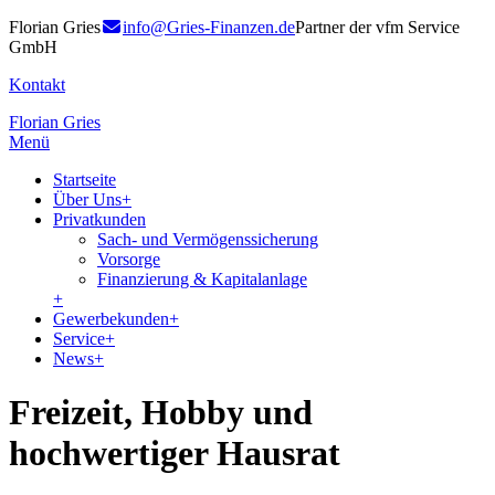
Florian Gries
info@Gries-Finanzen.de
Partner der vfm Service
GmbH
Kontakt
Florian Gries
Menü
Startseite
Über Uns
+
Privatkunden
Sach- und Vermögenssicherung
Vorsorge
Finanzierung & Kapitalanlage
+
Gewerbekunden
+
Service
+
News
+
Freizeit, Hobby und
hochwertiger Hausrat