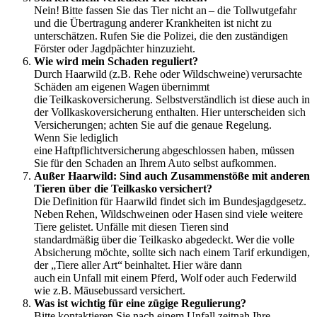
Nein! Bitte fassen Sie das Tier nicht an – die Tollwutgefahr
und die Übertragung anderer Krankheiten ist nicht zu
unterschätzen. Rufen Sie die Polizei, die den zuständigen
Förster oder Jagdpächter hinzuzieht.
Wie wird mein Schaden reguliert?
Durch Haarwild (z.B. Rehe oder Wildschweine) verursachte
Schäden am eigenen Wagen übernimmt
die Teilkaskoversicherung. Selbstverständlich ist diese auch in
der Vollkaskoversicherung enthalten. Hier unterscheiden sich
Versicherungen; achten Sie auf die genaue Regelung.
Wenn Sie lediglich
eine Haftpflichtversicherung abgeschlossen haben, müssen
Sie für den Schaden an Ihrem Auto selbst aufkommen.
Außer Haarwild: Sind auch Zusammenstöße mit anderen
Tieren über die Teilkasko versichert?
Die Definition für Haarwild findet sich im Bundesjagdgesetz.
Neben Rehen, Wildschweinen oder Hasen sind viele weitere
Tiere gelistet. Unfälle mit diesen Tieren sind
standardmäßig über die Teilkasko abgedeckt. Wer die volle
Absicherung möchte, sollte sich nach einem Tarif erkundigen,
der „Tiere aller Art“ beinhaltet. Hier wäre dann
auch ein Unfall mit einem Pferd, Wolf oder auch Federwild
wie z.B. Mäusebussard versichert.
Was ist wichtig für eine zügige Regulierung?
Bitte kontaktieren Sie nach einem Unfall zeitnah Ihre