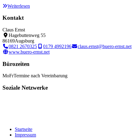
Weiterlesen
Kontakt
Claus Ernst
Hagebuttenweg 55
86169
Augsburg
0821 2670325
0179 4992196
claus.ernst@buero-ernst.net
www.buero-ernst.net
Bürozeiten
Mo
Fr
Termine nach Vereinbarung
Soziale Netzwerke
Startseite
Impressum