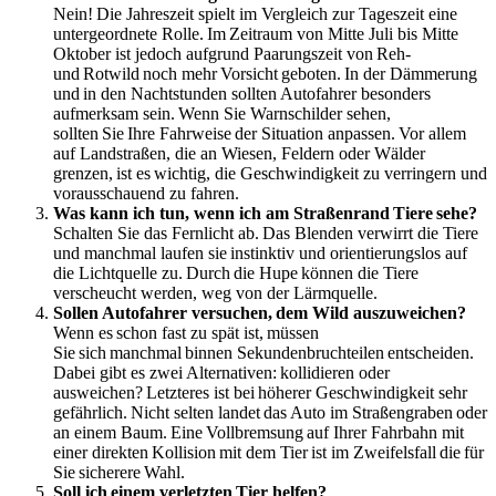
Nein! Die Jahreszeit spielt im Vergleich zur Tageszeit eine
untergeordnete Rolle. Im Zeitraum von Mitte Juli bis Mitte
Oktober ist jedoch aufgrund Paarungszeit von Reh-
und Rotwild noch mehr Vorsicht geboten. In der Dämmerung
und in den Nachtstunden sollten Autofahrer besonders
aufmerksam sein. Wenn Sie Warnschilder sehen,
sollten Sie Ihre Fahrweise der Situation anpassen. Vor allem
auf Landstraßen, die an Wiesen, Feldern oder Wälder
grenzen, ist es wichtig, die Geschwindigkeit zu verringern und
vorausschauend zu fahren.
Was kann ich tun, wenn ich am Straßenrand Tiere sehe?
Schalten Sie das Fernlicht ab. Das Blenden verwirrt die Tiere
und manchmal laufen sie instinktiv und orientierungslos auf
die Lichtquelle zu. Durch die Hupe können die Tiere
verscheucht werden, weg von der Lärmquelle.
Sollen Autofahrer versuchen, dem Wild auszuweichen?
Wenn es schon fast zu spät ist, müssen
Sie sich manchmal binnen Sekundenbruchteilen entscheiden.
Dabei gibt es zwei Alternativen: kollidieren oder
ausweichen? Letzteres ist bei höherer Geschwindigkeit sehr
gefährlich. Nicht selten landet das Auto im Straßengraben oder
an einem Baum. Eine Vollbremsung auf Ihrer Fahrbahn mit
einer direkten Kollision mit dem Tier ist im Zweifelsfall die für
Sie sicherere Wahl.
Soll ich einem verletzten Tier helfen?