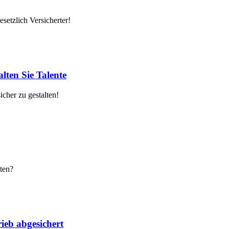
setzlich Versicherter!
lten Sie Talente
cher zu gestalten!
ten?
ieb abgesichert