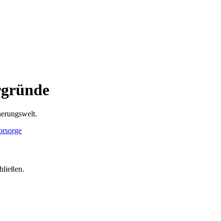
rgründe
herungswelt.
hließen.