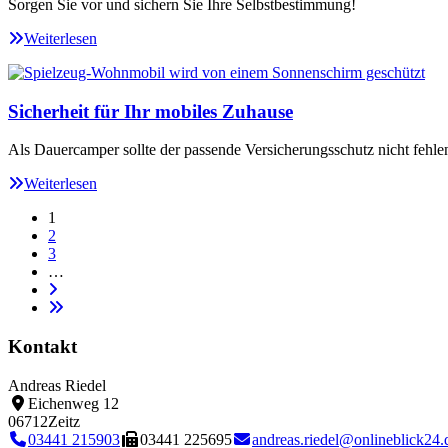
Sorgen Sie vor und sichern Sie Ihre Selbstbestimmung!
Weiterlesen
Sicherheit für Ihr mobiles Zuhause
Als Dauercamper sollte der passende Versicherungsschutz nicht fehle
Weiterlesen
1
2
3
…
Kontakt
Andreas Riedel
Eichenweg 12
06712
Zeitz
03441 215903
03441 225695
andreas.riedel@onlineblick24.