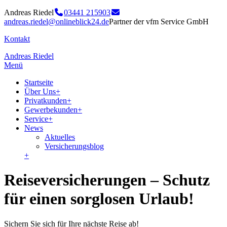
Andreas Riedel
03441 215903
andreas.riedel@onlineblick24.de
Partner der vfm Service GmbH
Kontakt
Andreas Riedel
Menü
Startseite
Über Uns
+
Privatkunden
+
Gewerbekunden
+
Service
+
News
Aktuelles
Versicherungsblog
+
Reiseversicherungen – Schutz
für einen sorglosen Urlaub!
Sichern Sie sich für Ihre nächste Reise ab!