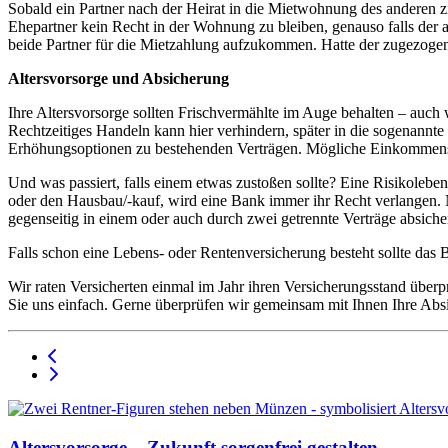
Sobald ein Partner nach der Heirat in die Mietwohnung des anderen z
Ehepartner kein Recht in der Wohnung zu bleiben, genauso falls der 
beide Partner für die Mietzahlung aufzukommen. Hatte der zugezogene 
Altersvorsorge und Absicherung
Ihre Altersvorsorge sollten Frischvermählte im Auge behalten – auch 
Rechtzeitiges Handeln kann hier verhindern, später in die sogenannte
Erhöhungsoptionen zu bestehenden Verträgen. Mögliche Einkommenslü
Und was passiert, falls einem etwas zustoßen sollte? Eine Risikoleb
oder den Hausbau/-kauf, wird eine Bank immer ihr Recht verlangen. N
gegenseitig in einem oder auch durch zwei getrennte Verträge absiche
Falls schon eine Lebens- oder Rentenversicherung besteht sollte das 
Wir raten Versicherten einmal im Jahr ihren Versicherungsstand überp
Sie uns einfach. Gerne überprüfen wir gemeinsam mit Ihnen Ihre Absi
Altersvorsorge – Zukunft sorgenfrei gestalten