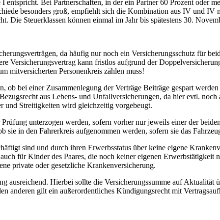
I entspricht. Bei Partnerschaften, in der ein Partner 60 Prozent oder
schiede besonders groß, empfiehlt sich die Kombination aus IV und IV
. Die Steuerklassen können einmal im Jahr bis spätestens 30. Novem
erungsverträgen, da häufig nur noch ein Versicherungsschutz für beide
gere Versicherungsvertrag kann fristlos aufgrund der Doppelversicheru
zum mitversicherten Personenkreis zählen muss!
rden, ob bei einer Zusammenlegung der Verträge Beiträge gespart werd
 Bezugsrecht aus Lebens- und Unfallversicherungen, da hier evtl. noch 
r und Streitigkeiten wird gleichzeitig vorgebeugt.
Prüfung unterzogen werden, sofern vorher nur jeweils einer der beiden
, ob sie in den Fahrerkreis aufgenommen werden, sofern sie das Fahrzeu
äftigt sind und durch ihren Erwerbsstatus über keine eigene Krankenver
t auch für Kinder des Paares, die noch keiner eigenen Erwerbstätigkeit
gene private oder gesetzliche Krankenversicherung.
g ausreichend. Hierbei sollte die Versicherungssumme auf Aktualität 
den anderen gilt ein außerordentliches Kündigungsrecht mit Vertragsau