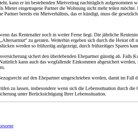
ieht, kann er im bestehenden Mietvertrag nachträglich aufgenommen wer
als Mieter eingetragene Partner die Wohnung nicht mehr teilen möchte
Partner bereits ein Mietverhältnis, das er kündigt, muss die gesetzli
wenn das Rentenalter noch in weiter Ferne liegt. Die jährliche Renteni
 „Altersarmut“ zu geraten. Weiterhin ergeben sich durch die Heirat of
cken werden so frühzeitig aufgezeigt, durch frühzeitiges Sparen kan
ensversicherung sichert den überlebenden Ehepartner günstig ab. Falls
atürlich kann auch das wegfallende Einkommen abgesichert werden, fal
rn.
Bezugsrecht auf den Ehepartner umgeschrieben werden, damit im Fall der
rüfen zu lassen, insbesondere wenn sich die Lebenssituation durch die
cherung unter Berücksichtigung Ihrer Lebenssituation.