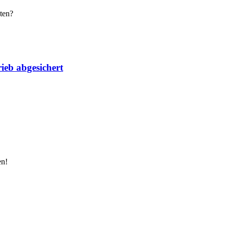
ten?
ieb abgesichert
en!