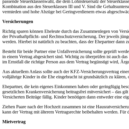
passende Steuerklassenwahl, die dem Lohnsteuersatz der Steuerklasse 
Kombination aus den Steuerklassen III und V. Sind die Gehaltsunter
vermieden und hohe Abzüge bei Geringverdienern etwas abgeschwächt
Versicherungen
Richtig sparen können Eheleute durch das Zusammenlegen von Versich
der Privathaftpflicht- und Rechtsschutzversicherung. Der jeweils jün
werden. Hierbei ist natürlich zu beachten, dass der Ehepartner dann 
Besteht für beide Partner eine Unfallversicherung sollte geprüft we
in einem Vertrag abgesichert sind. Wichtig zu überprüfen ist auch das
im Ernstfall die richtige Person aus dem Vertrag begünstigt wird, Ärge
Aus aktuellem Anlass sollte auch der KFZ-Versicherungsvertrag einer 
volljährige Kinder in die Ehe eingebracht ist grundsätzlich zu klären
Ehepartner, die kein eigenes Einkommen haben oder geringfügig besch
gesetzlichen Krankenversicherung beitragsfrei mitversichert – das gil
Versicherten Beiträge fällig. Kinder benötigen dann entweder eine ei
Ziehen Paare nach der Hochzeit zusammen ist eine Hausratversicherun
kann der Vertrag mit älterem Vertragsrechte beibehalten werden. Für 
Mietvertrag