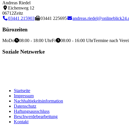
Andreas Riedel
Eichenweg 12
06712
Zeitz
03441 215903
03441 225695
andreas.riedel@onlineblick24.
Bürozeiten
Mo
Do
08:00 - 18:00 Uhr
Fr
08:00 - 16:00 Uhr
Termine nach Vere
Soziale Netzwerke
Startseite
Impressum
Nachhaltigkeitsinformation
Datenschutz
Haftungsausschluss
Beschwerdebearbeitung
Kontakt