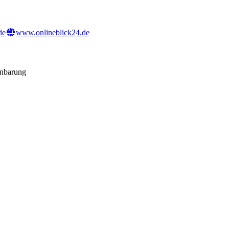
de
www.onlineblick24.de
inbarung