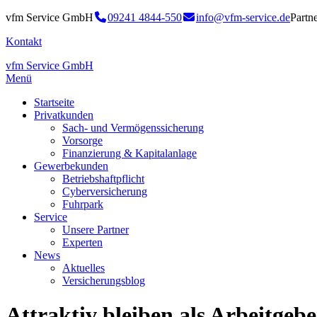
vfm Service GmbH
09241 4844-550
info@vfm-service.de
Partn
Kontakt
vfm Service GmbH
Menü
Startseite
Privatkunden
Sach- und Vermögenssicherung
Vorsorge
Finanzierung & Kapitalanlage
Gewerbekunden
Betriebshaftpflicht
Cyberversicherung
Fuhrpark
Service
Unsere Partner
Experten
News
Aktuelles
Versicherungsblog
Attraktiv bleiben als Arbeitgeb