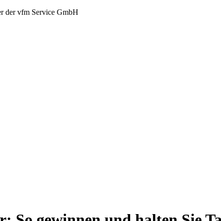
er der vfm Service GmbH
er: So gewinnen und halten Sie Ta