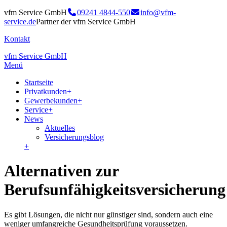
vfm Service GmbH
09241 4844-550
info@vfm-
service.de
Partner der vfm Service GmbH
Kontakt
vfm Service GmbH
Menü
Startseite
Privatkunden
+
Gewerbekunden
+
Service
+
News
Aktuelles
Versicherungsblog
+
Alternativen zur
Berufsunfähigkeitsversicherung
Es gibt Lösungen, die nicht nur günstiger sind, sondern auch eine
weniger umfangreiche Gesundheitsprüfung voraussetzen.