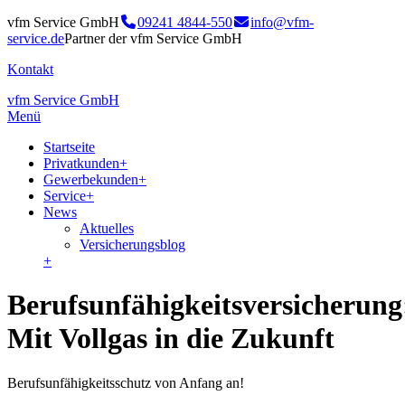
vfm Service GmbH
09241 4844-550
info@vfm-
service.de
Partner der vfm Service GmbH
Kontakt
vfm Service GmbH
Menü
Startseite
Privatkunden
+
Gewerbekunden
+
Service
+
News
Aktuelles
Versicherungsblog
+
Berufsunfähigkeitsversicherung
Mit Vollgas in die Zukunft
Berufsunfähigkeitsschutz von Anfang an!