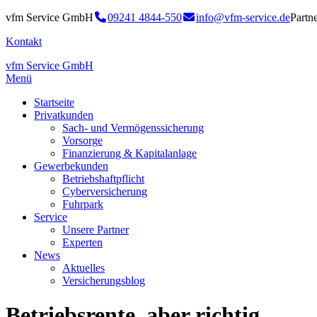
vfm Service GmbH
09241 4844-550
info@vfm-service.de
Partn
Kontakt
vfm Service GmbH
Menü
Startseite
Privatkunden
Sach- und Vermögenssicherung
Vorsorge
Finanzierung & Kapitalanlage
Gewerbekunden
Betriebshaftpflicht
Cyberversicherung
Fuhrpark
Service
Unsere Partner
Experten
News
Aktuelles
Versicherungsblog
Betriebsrente, aber richtig