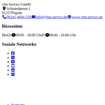
vfm Service GmbH
Schmiedpeunt 1
91257
Pegnitz
09241 4844-550
info@vfm-service.de
www.vfm-service.de
Bürozeiten
Mo
Do
09:00 - 18:00 Uhr
Fr
08:00 - 16:00 Uhr
Soziale Netzwerke
Startseite