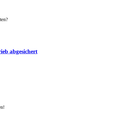
ten?
ieb abgesichert
en!