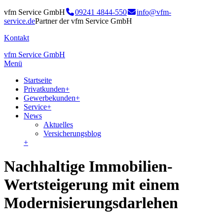
vfm Service GmbH
09241 4844-550
info@vfm-
service.de
Partner der vfm Service GmbH
Kontakt
vfm Service GmbH
Menü
Startseite
Privatkunden
+
Gewerbekunden
+
Service
+
News
Aktuelles
Versicherungsblog
+
Nachhaltige Immobilien-
Wertsteigerung mit einem
Modernisierungsdarlehen