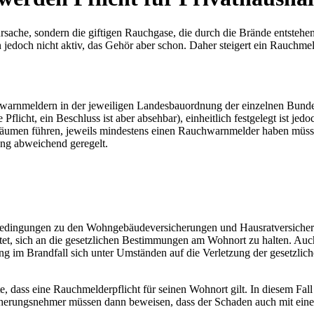
sache, sondern die giftigen Rauchgase, die durch die Brände entstehe
jedoch nicht aktiv, das Gehör aber schon. Daher steigert ein Rauchme
.
warnmeldern in der jeweiligen Landesbauordnung der einzelnen Bundes
Pflicht, ein Beschluss ist aber absehbar), einheitlich festgelegt ist j
äumen führen, jeweils mindestens einen Rauchwarnmelder haben müssen
ung abweichend geregelt.
ngsbedingungen zu den Wohngebäudeversicherungen und Hausratversiche
ichtet, sich an die gesetzlichen Bestimmungen am Wohnort zu halten. A
ung im Brandfall sich unter Umständen auf die Verletzung der gesetzlic
e, dass eine Rauchmelderpflicht für seinen Wohnort gilt. In diesem Fa
ersicherungsnehmer müssen dann beweisen, dass der Schaden auch mit e