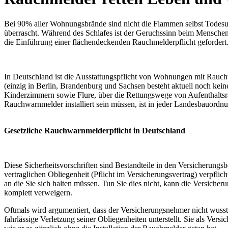
Bei 90% aller Wohnungsbrände sind nicht die Flammen selbst Todesur
überrascht. Während des Schlafes ist der Geruchssinn beim Menschen 
die Einführung einer flächendeckenden Rauchmelderpflicht gefordert
In Deutschland ist die Ausstattungspflicht von Wohnungen mit Rauch
(einzig in Berlin, Brandenburg und Sachsen besteht aktuell noch keine 
Kinderzimmern sowie Flure, über die Rettungswege von Aufenthaltsr
Rauchwarnmelder installiert sein müssen, ist in jeder Landesbauordn
Gesetzliche Rauchwarnmelderpflicht in Deutschland
Diese Sicherheitsvorschriften sind Bestandteile in den Versicheru
vertraglichen Obliegenheit (Pflicht im Versicherungsvertrag) verpfl
an die Sie sich halten müssen. Tun Sie dies nicht, kann die Versicher
komplett verweigern.
Oftmals wird argumentiert, dass der Versicherungsnehmer nicht wusst
fahrlässige Verletzung seiner Obliegenheiten unterstellt. Sie als V