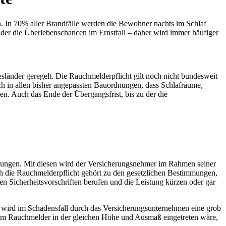
n. In 70% aller Brandfälle werden die Bewohner nachts im Schlaf
lder die Überlebenschancen im Ernstfall – daher wird immer häufiger
länder geregelt. Die Rauchmelderpflicht gilt noch nicht bundesweit
edoch in allen bisher angepassten Bauordnungen, dass Schlafräume,
. Auch das Ende der Übergangsfrist, bis zu der die
rungen. Mit diesen wird der Versicherungsnehmer im Rahmen seiner
uch die Rauchmelderpflicht gehört zu den gesetzlichen Bestimmungen,
hen Sicherheitsvorschriften berufen und die Leistung kürzen oder gar
ll wird im Schadensfall durch das Versicherungsunternehmen eine grob
inem Rauchmelder in der gleichen Höhe und Ausmaß eingetreten wäre,