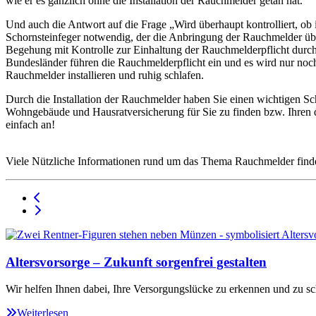
wie er es gänzlich ohne die Installation der Rauchmelder getan hat.
Und auch die Antwort auf die Frage „Wird überhaupt kontrolliert, ob 
Schornsteinfeger notwendig, der die Anbringung der Rauchmelder über
Begehung mit Kontrolle zur Einhaltung der Rauchmelderpflicht durchf
Bundesländer führen die Rauchmelderpflicht ein und es wird nur noch 
Rauchmelder installieren und ruhig schlafen.
Durch die Installation der Rauchmelder haben Sie einen wichtigen S
Wohngebäude und Hausratversicherung für Sie zu finden bzw. Ihren d
einfach an!
Viele Nützliche Informationen rund um das Thema Rauchmelder find
Altersvorsorge – Zukunft sorgenfrei gestalten
Wir helfen Ihnen dabei, Ihre Versorgungslücke zu erkennen und zu sc
Weiterlesen