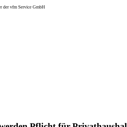
er der vfm Service GmbH
erden Pflicht für Privathaushal