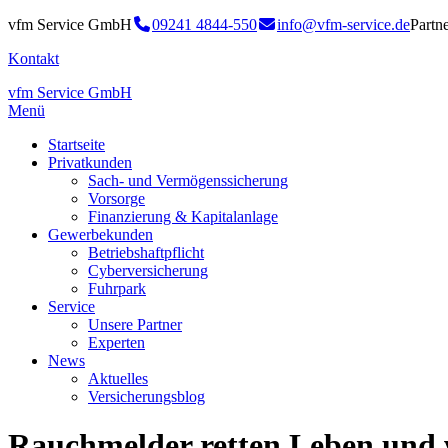
vfm Service GmbH
09241 4844-550
info@vfm-service.de
Partn
Kontakt
vfm Service GmbH
Menü
Startseite
Privatkunden
Sach- und Vermögenssicherung
Vorsorge
Finanzierung & Kapitalanlage
Gewerbekunden
Betriebshaftpflicht
Cyberversicherung
Fuhrpark
Service
Unsere Partner
Experten
News
Aktuelles
Versicherungsblog
Rauchmelder retten Leben und w