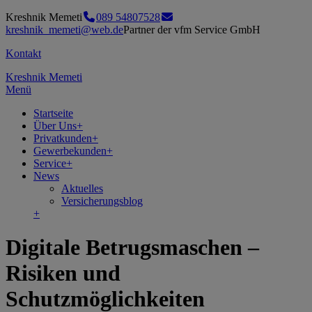
Kreshnik Memeti
089 54807528
kreshnik_memeti@web.de
Partner der vfm Service GmbH
Kontakt
Kreshnik Memeti
Menü
Startseite
Über Uns
+
Privatkunden
+
Gewerbekunden
+
Service
+
News
Aktuelles
Versicherungsblog
+
Digitale Betrugsmaschen –
Risiken und
Schutzmöglichkeiten