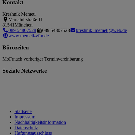
Kontakt
Kreshnik Memeti
Mariahilfstraße 11
81541
München
089 54807528
089 54807528
kreshnik_memeti@web.de
www.memeti-vfm.de
Bürozeiten
Mo
Fr
nach vorheriger Terminvereinbarung
Soziale Netzwerke
Startseite
Impressum
Nachhaltigkeitsinformation
Datenschutz
Haftungsausschluss