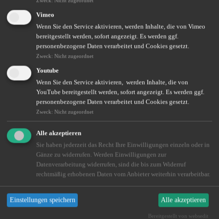
Zweck
:
Nicht zugeordnet
Weiterlesen
Vimeo
Wenn Sie den Service aktivieren, werden Inhalte, die von Vimeo
bereitgestellt werden, sofort angezeigt. Es werden ggf.
Krankenzusatzversicherung – das GesundheitsPlus
personenbezogene Daten verarbeitet und Cookies gesetzt.
Zweck
:
Nicht zugeordnet
Gesundheitsvorsorge auf Privatpatienten-Niveau? Das geht auch als
Youtube
gesetzlich Versicherter!
Wenn Sie den Service aktivieren, werden Inhalte, die von
Weiterlesen
YouTube bereitgestellt werden, sofort angezeigt. Es werden ggf.
personenbezogene Daten verarbeitet und Cookies gesetzt.
Zweck
:
Nicht zugeordnet
Attraktiv bleiben als Arbeitgeber: So gewinnen und
Alle akzeptieren
halten Sie Talente
Sie haben jederzeit das Recht Ihre Einwilligungen einzeln oder in
Gänze zu widerrufen. Werden Einwilligungen zur
Nutzen Sie moderne Benefit-Systeme, um Ihr Unternehmen
zukunftssicher zu gestalten!
Datenverarbeitung widerrufen, sind die bis zum Widerruf
rechtmäßig erhobenen Daten vom Anbieter weiterhin verarbeitbar.
Weiterlesen
Einstellungen speichern
Alle akzeptieren
Private Krankenversicherung für Ihr Kind
Bereitgestellt von websedit