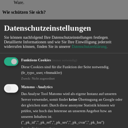
Ware.
Wie schützen Sie sich?
Überprüfen Sie verdächtige E-Mails und Links sorgfältig.
Datenschutzeinstellungen
Geben Sie keine sensiblen Daten unüberlegt weiter.
Verwenden Sie sichere Zahlungsmethoden und halten Sie Ihre
Software aktuell.
Sie können nachfolgend Ihre Datenschutzeinstellungen festlegen.
Detaillierte Informationen und wie Sie Ihre Einwilligung jederzeit
widerrufen können, finden Sie in unserer
Datenschutzerklärung
.
Tipp
: Lassen Sie Ihre
Hausratversicherung
prüfen! Moderne
Tarife bieten oft Schutz gegen Betrugsmaschen, z. B. durch Smart-
Home-Deckungen oder spezielle Zusatzbausteine. Sprechen Sie uns
Funktions Cookies
(immer notwendig)
gerne an!
Diese Cookies sind für die Funktion der Seite notwendig.
(fe_typo_user, vfmmakler)
Zweck
:
Nicht zugeordnet
Matomo - Analytics
Das Analyse Tool Matomo wird als eigene Instanz auf unseren
Server verwendet, somit findet
keine
Übertragung an Google oder
der gleichen statt. Durch diese anonyme Statistik können wir
Altersvorsorge – Zukunft sorgenfrei gestalten
prüfen, wie hoch das Interesse an unserem Angebot bzw. an
unseren Inhalten ist.
Wir helfen Ihnen dabei, Ihre Versorgungslücke zu erkennen und zu
("_pk_id","_pk_ref","_pk_ses","_pk_cvar","_pk_hsr")
schließen.