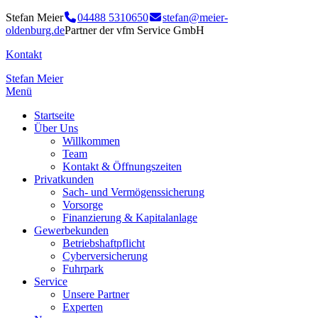
Stefan Meier
04488 5310650
stefan@meier-
oldenburg.de
Partner der vfm Service GmbH
Kontakt
Stefan Meier
Menü
Startseite
Über Uns
Willkommen
Team
Kontakt & Öffnungszeiten
Privatkunden
Sach- und Vermögenssicherung
Vorsorge
Finanzierung & Kapitalanlage
Gewerbekunden
Betriebshaftpflicht
Cyberversicherung
Fuhrpark
Service
Unsere Partner
Experten