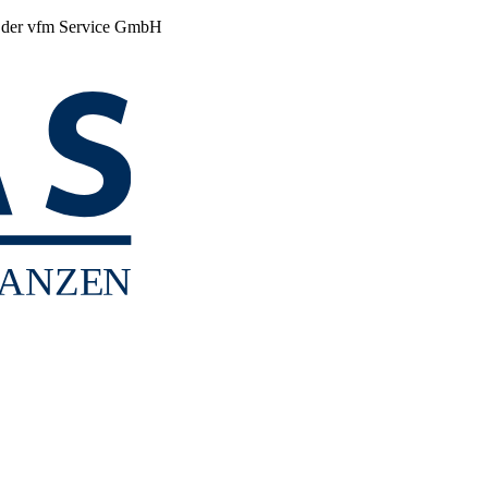
r der vfm Service GmbH
ANZE
N