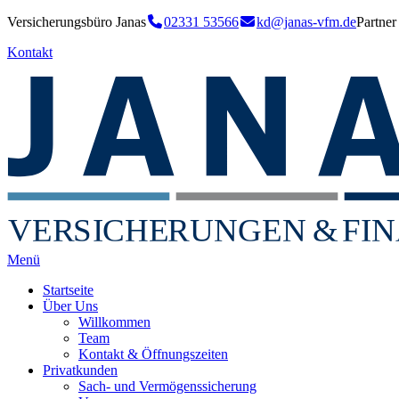
Versicherungsbüro Janas
02331 53566
kd@janas-vfm.de
Partne
Kontakt
VER
S
I
CHE
RU
NGEN
&
FIN
Menü
Startseite
Über Uns
Willkommen
Team
Kontakt & Öffnungszeiten
Privatkunden
Sach- und Vermögenssicherung