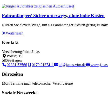
Fahranfänger? Sicher unterwegs, ohne hohe Kosten
Nutzen Sie clevere Wege, um als Fahranfänger Kosten gering zu halt
Weiterlesen
Kontakt
Versicherungsbüro Janas
Poststr. 19
58099
Hagen
02331 53566
0170 2137411
kd@janas-vfm.de
www.janas
Bürozeiten
Mo
Fr
Termine nach telefonischer Vereinbarung
Soziale Netzwerke