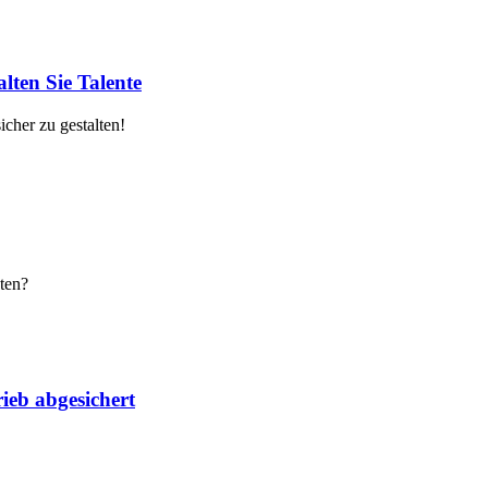
lten Sie Talente
cher zu gestalten!
ten?
ieb abgesichert