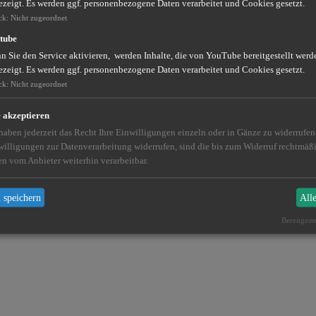
ezeigt. Es werden ggf. personenbezogene Daten verarbeitet und Cookies gesetzt.
ck
:
Nicht zugeordnet
tube
er Region sind. Die Daten basieren auf Untersuchungen der Versicheru
 Sie den Service aktivieren, werden Inhalte, die von YouTube bereitgestellt werde
ezeigt. Es werden ggf. personenbezogene Daten verarbeitet und Cookies gesetzt.
ck
:
Nicht zugeordnet
e akzeptieren
 haben jederzeit das Recht Ihre Einwilligungen einzeln oder in Gänze zu widerrufe
willigungen zur Datenverarbeitung widerrufen, sind die bis zum Widerruf rechtmä
en vom Anbieter weiterhin verarbeitbar.
 speichern
All
Bereitgest