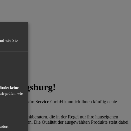
und wie Sie
r in Augsburg!
 findet
keine
wir prüfen, wie
ation mit der vfm Service GmbH kann ich Ihnen künftig echte
retern und Bankberatern, die in der Regel nur ihre hauseigenen
igen Konditionen. Die Qualität der ausgewählten Produkte steht dabei
sofort