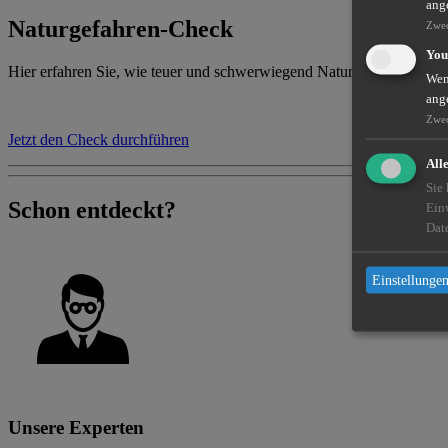
ang
Naturgefahren-Check
Zwe
You
Hier erfahren Sie, wie teuer und schwerwiegend Naturgefahren in Ihr
Wenn
ang
Zwe
Jetzt den Check durchführen
All
Sie
Schon entdeckt?
Ein
Dat
Einstellungen
Unsere Experten