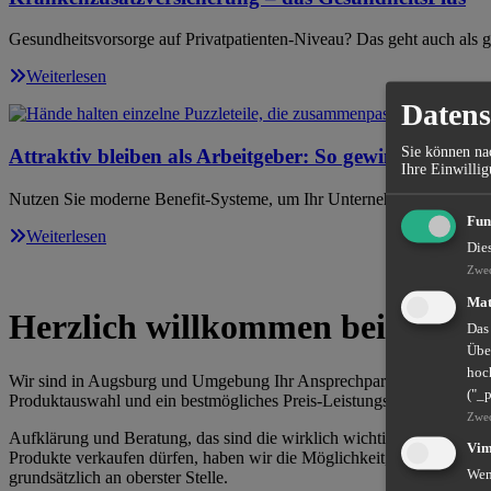
Gesundheitsvorsorge auf Privatpatienten-Niveau? Das geht auch als ge
Weiterlesen
Datens
Sie können nac
Attraktiv bleiben als Arbeitgeber: So gewinnen und ha
Ihre Einwillig
Nutzen Sie moderne Benefit-Systeme, um Ihr Unternehmen zukunftssi
Fun
Weiterlesen
Die
Zwe
Mat
Herzlich willkommen bei Claus 
Das
Übe
hoch
Wir sind in Augsburg und Umgebung Ihr Ansprechpartner rund um da
("_
Produktauswahl und ein bestmögliches Preis-Leistungsverhältnis biet
Zwe
Aufklärung und Beratung, das sind die wirklich wichtigen Leistungen
Vi
Produkte verkaufen dürfen, haben wir die Möglichkeit, auf fast 100 
Wenn
grundsätzlich an oberster Stelle.