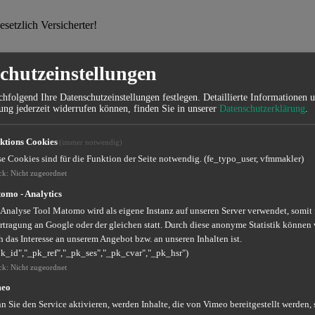
setzlich Versicherter!
chutzeinstellungen
hfolgend Ihre Datenschutzeinstellungen festlegen.
Detaillierte Informationen 
lten Sie Talente
ung jederzeit widerrufen können, finden Sie in unserer
Datenschutzerklärung
.
cher zu gestalten!
ktions Cookies
(immer notwendig)
se Cookies sind für die Funktion der Seite notwendig. (fe_typo_user, vfmmakler)
ck
:
Nicht zugeordnet
omo - Analytics
Ernst - der Versicherungsagentu
 Analyse Tool Matomo wird als eigene Instanz auf unseren Server verwendet, somit
rtragung an Google oder der gleichen statt. Durch diese anonyme Statistik können 
 das Interesse an unserem Angebot bzw. an unseren Inhalten ist.
s Thema Versicherungen, Vorsorge und Finanzen. Durch meine Kooper
pk_id","_pk_ref","_pk_ses","_pk_cvar","_pk_hsr")
en.
ck
:
Nicht zugeordnet
, die Sie von vfm erwarten können. Denn im Vergleich zu Einfirmenvert
meo
Versicherungsanbieter zugreifen zu können. Und das zu besonders günst
 Sie den Service aktivieren, werden Inhalte, die von Vimeo bereitgestellt werden, 